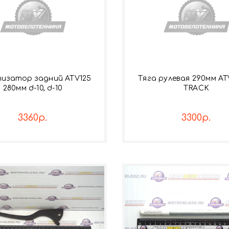
изатор задний ATV125
Тяга рулевая 290мм AT
280мм d-10, d-10
TRACK
3360р.
3300р.