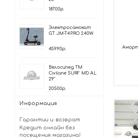
18700р.
Электросамокат
GT JM-T4PRO 240W
Аморт
45990р.
Велосипед TM
Civilane SURF MD AL
29"
20500р.
Информация
Гарантии и возврат
Кредит онлайн без
посещения магазина!