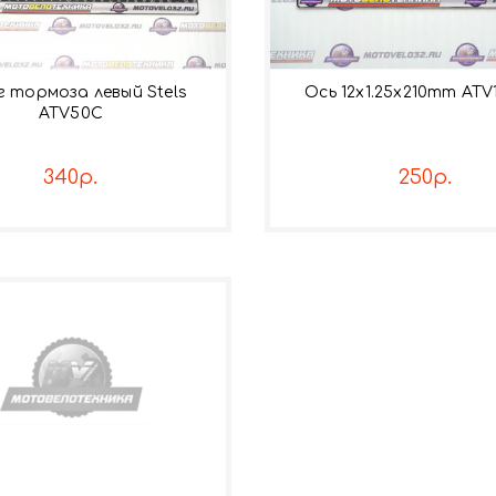
г тормоза левый Stels
Ось 12x1.25x210mm ATV1
ATV50C
340р.
250р.