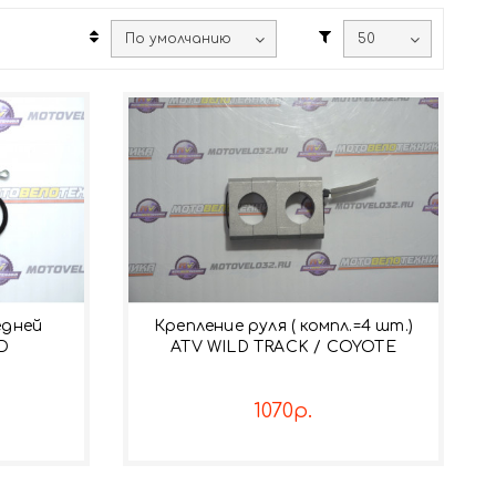
едней
Крепление руля ( компл.=4 шт.)
0D
ATV WILD TRACK / COYOTE
1070р.