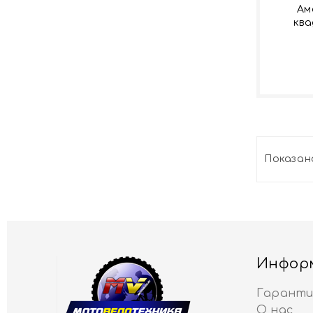
Ам
ква
Показано
Инфор
Гаранти
О нас