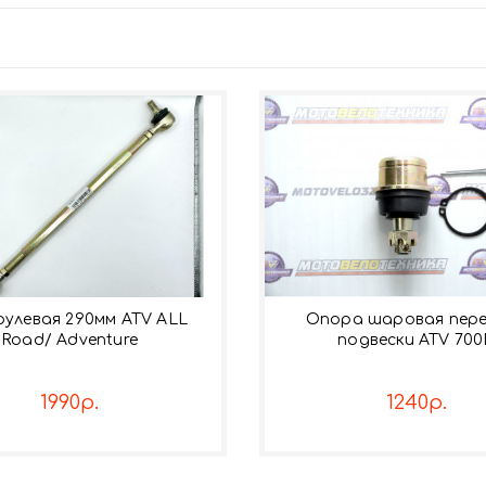
рулевая 290мм ATV ALL
Опора шаровая пер
Road/ Adventure
подвески ATV 70
1990р.
1240р.