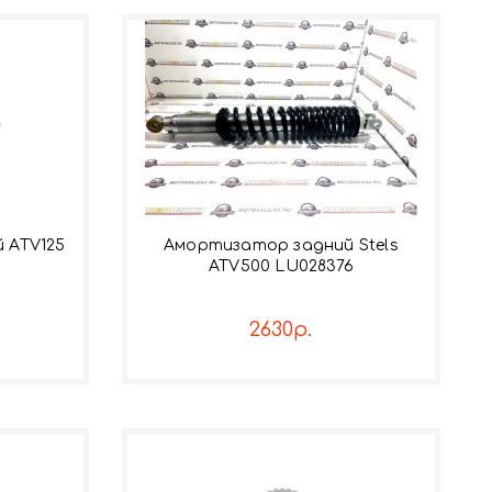
 ATV125
Амортизатор задний Stels
ATV500 LU028376
2630р.