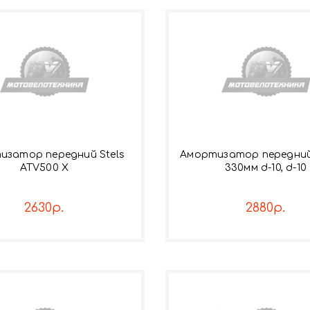
изатор передний Stels
Амортизатор передний
ATV500 X
330мм d-10, d-10
2630р.
2880р.