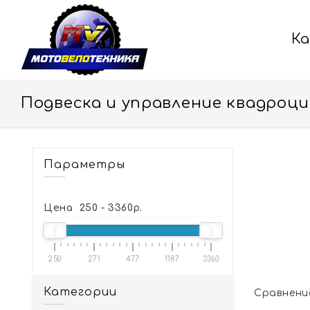
К
Подвеска и управление квадроци
Параметры
Цена
250
-
3360
р.
250
271
477
1187
3360
Категории
Сравнение