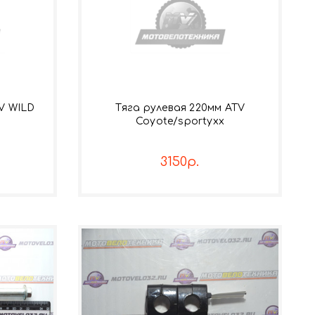
V WILD
Тяга рулевая 220мм ATV
Coyote/sportyxx
3150р.