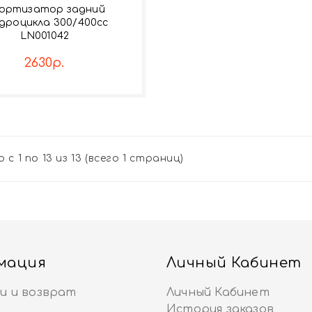
ортизатор задний
дроцикла 300/400сс
LN001042
2630р.
 с 1 по 13 из 13 (всего 1 страниц)
мация
Личный Кабинет
и и возврат
Личный Кабинет
История заказов