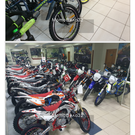
МотоВело32
МотоВело32