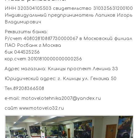
ИНН 320304105503 свидетельство 310325631200100
Индивидуальный предприниматель Лапиков Игорь
Владимирович
Реквизиты банка:
Р/счет 40802810887730000067 в Московский филиал
ПАО Росбанк г.Москва
бик 044525256
кор.счет 30101810000000000256
Адрес магазина: Клинцы проспект Ленина 33
Юридический адрес: г. Клинцы ул. Гензика 50
Тел.89208366508
e-mail: motovelotehnika2007@yandex.ru
сайт www.motovelo32.ru