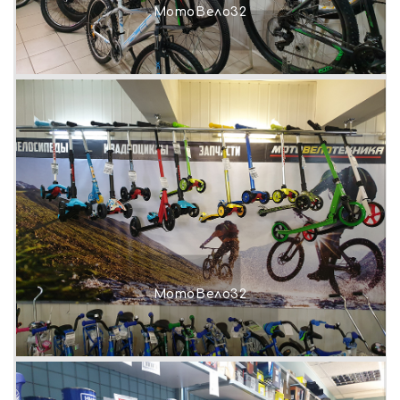
МотоВело32
МотоВело32