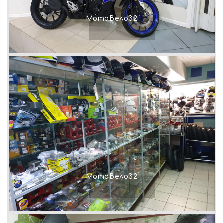
МотоВело32
МотоВело32