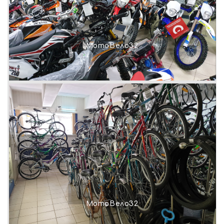
МотоВело32
МотоВело32