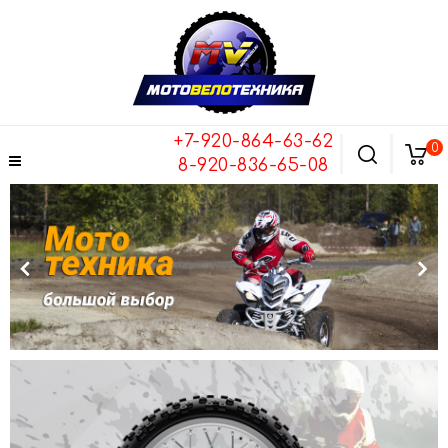
+7-920-864-63-62
0
8-920-836-65-08