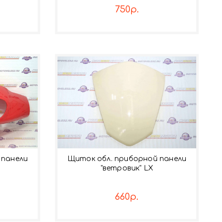
750р.
 панели
Щиток обл. приборной панели
"ветровик" LX
660р.