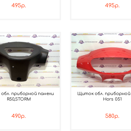
495р.
495р.
обл. приборной панели
Щиток обл. приборной
R50,STORM
Hors 051
490р.
580р.