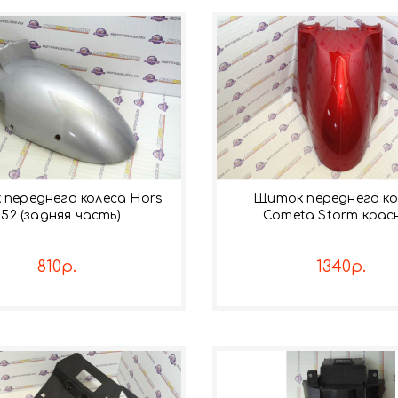
переднего колеса Hors
Щиток переднего ко
052 (задняя часть)
Cometa Storm крас
810р.
1340р.