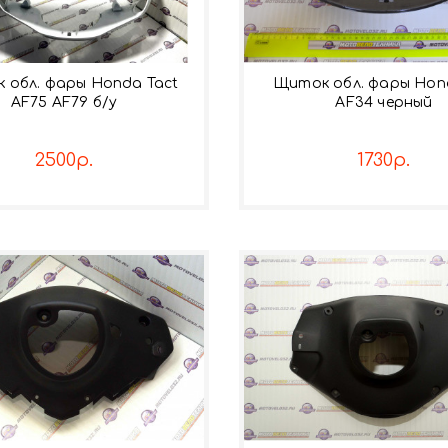
 обл. фары Honda Tact
Щиток обл. фары Hon
AF75 AF79 б/у
AF34 черный
2500р.
1730р.