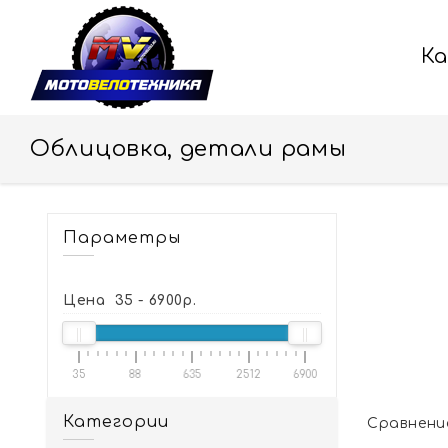
К
Облицовка, детали рамы
Параметры
Цена
35
-
6900
р.
35
88
635
2512
6900
Категории
Сравнение