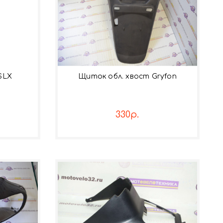
SLX
Щиток обл. хвост Gryfon
330р.