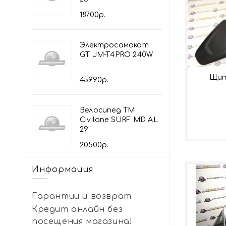
18700р.
Электросамокат
GT JM-T4PRO 240W
Щит
45990р.
Велосипед TM
Civilane SURF MD AL
29"
20500р.
Информация
Гарантии и возврат
Кредит онлайн без
посещения магазина!