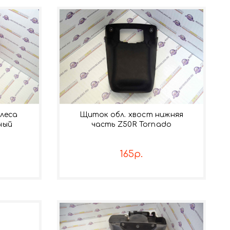
леса
Щиток обл. хвост нижняя
ный
часть Z50R Tornado
165р.