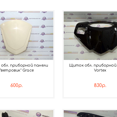
обл. приборной панели
Щиток обл. приборной
"ветровик" Grace
Vortex
600р.
830р.