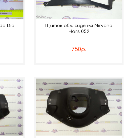
da Dio
Щиток обл. сиденья Nirvana
Hors 052
750р.