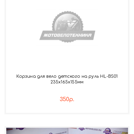
Корзина для вело детского на руль HL-BS01
235х165х155мм
350р.