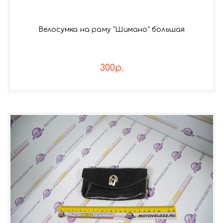
Велосумка на раму "Шимано" большая
300р.