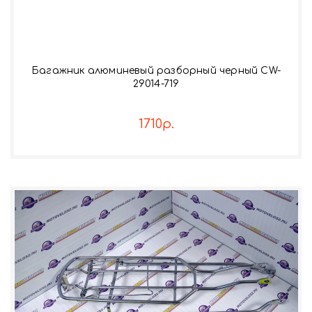
Багажник алюминевый разборный черный CW-
29014-719
1710р.