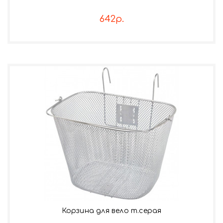
642р.
Корзина для вело т.серая