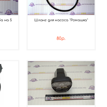
а на 5
Шланг для насоса "Ромашка"
80р.