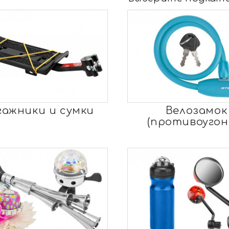
гажники и сумки
Велозамок
(противоугон