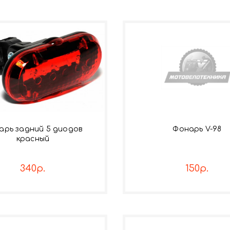
арь задний 5 диодов
Фонарь V-98
красный
340р.
150р.