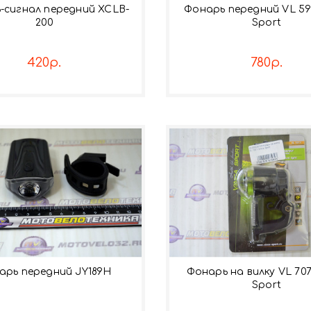
-сигнал передний ХСLB-
Фонарь передний VL 59
200
Sport
420р.
780р.
арь передний JY189Н
Фонарь на вилку VL 707
Sport