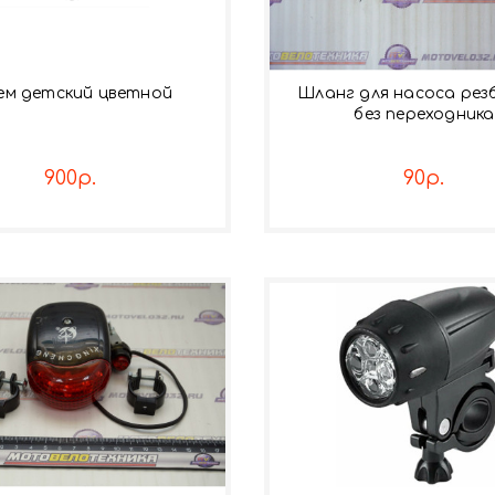
м детский цветной
Шланг для насоса резб
без переходника
900р.
90р.