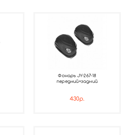
Фонарь JY-267-18
передний+задний
430р.