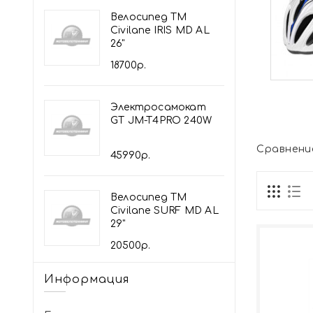
Велосипед TM
Civilane IRIS MD AL
26"
18700р.
Электросамокат
GT JM-T4PRO 240W
Сравнение
45990р.
Велосипед TM
Civilane SURF MD AL
29"
20500р.
Информация