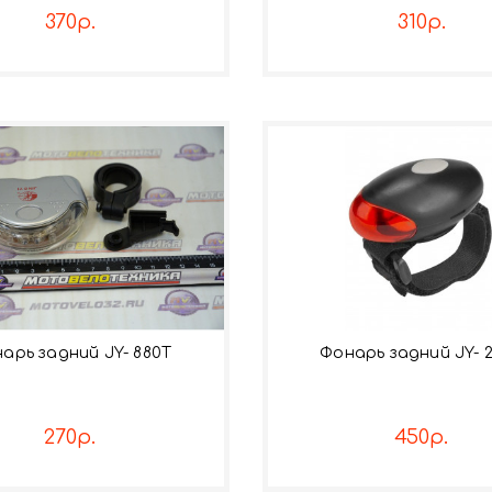
370р.
310р.
арь задний JY- 880Т
Фонарь задний JY- 
270р.
450р.