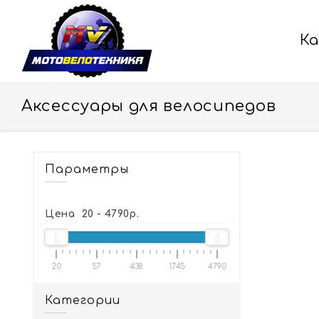
К
Аксессуары для велосипедов
Параметры
Цена
20
-
4790
р.
20
57
438
1745
4790
Категории