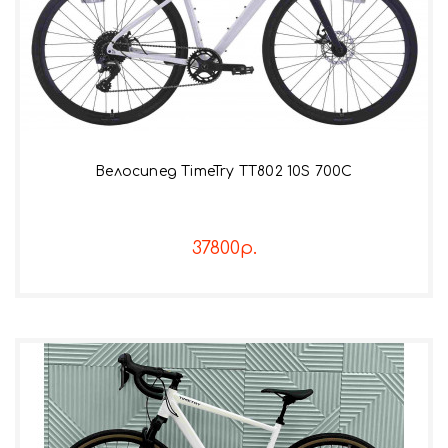
Велосипед TimeTry TT802 10S 700C
37800р.