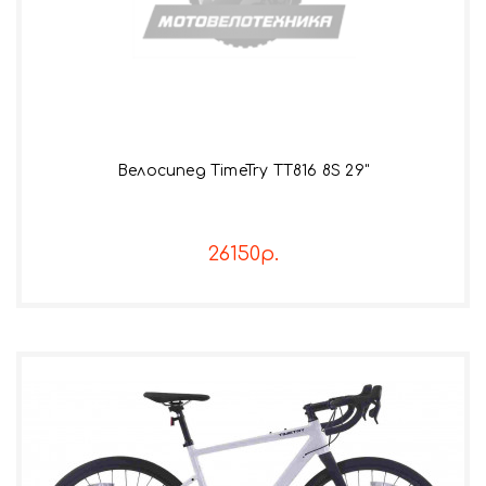
Велосипед TimeTry TT816 8S 29"
26150р.