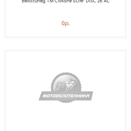
Велосипед TM Civilane SURF DISC 26 AL
0р.