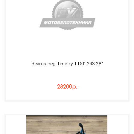
Велосипед TimeTry TT511 24S 29"
28200р.