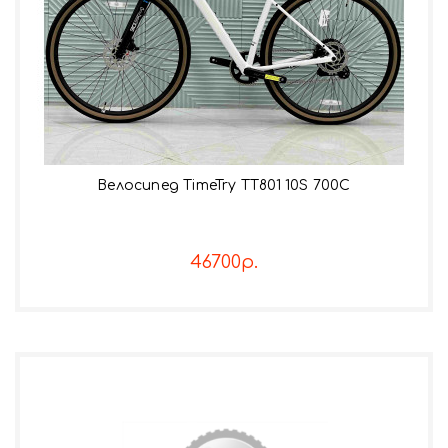
Велосипед TimeTry TT801 10S 700C
46700р.