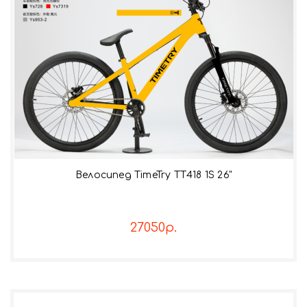
Велосипед TimeTry TT418 1S 26"
27050р.