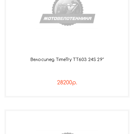
Велосипед TimeTry TT603 24S 29"
28200р.