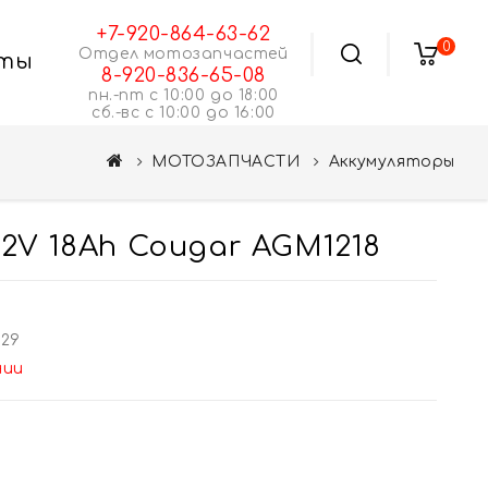
+7-920-864-63-62
0
Отдел мотозапчастей
ты
8-920-836-65-08
пн.-пт с 10:00 до 18:00
сб.-вс с 10:00 до 16:00
МОТОЗАПЧАСТИ
Аккумуляторы
2V 18Ah Cougar AGM1218
5
629
чии