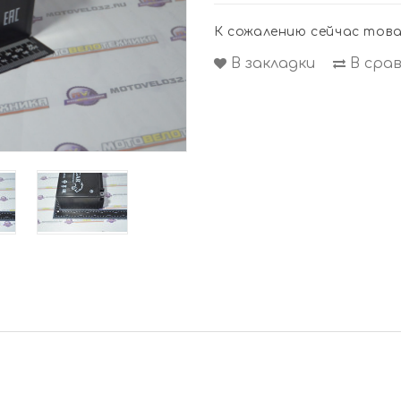
К сожалению сейчас това
В закладки
В сра