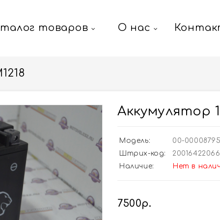
аталог товаров
О нас
Контак
1218
Аккумулятор 1
Модель:
00-0000879
Штрих-код:
2001642206
Наличие:
Нет в нали
7500р.